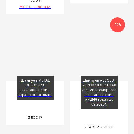
1 900
₽
Нет в наличии
-20%
Шампунь METAL
Шампунь ABSOLUT
DETOX Для
REPAIR MOLECULAR
восстановления
Для молекулярного
окрашенных волос
восстановления
АКЦИЯ годен до
09.2026г.
3 500
₽
2 800
₽
3 500
₽