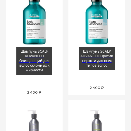
Шампунь SCALP
Шампунь SCALP
ADVANCED
ADVANCED Против
Очищающий для
перхоти для всех
волос склонных к
типов волос
жирности
2 400
₽
2 400
₽