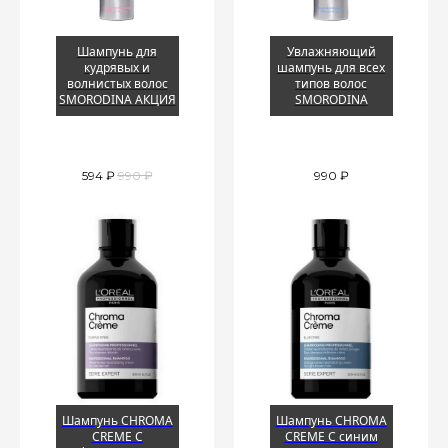
Шампунь для
Увлажняющий
кудрявых и
шампунь для всех
волнистых волос
типов волос
SMORODINA АКЦИЯ
SMORODINA
594
₽
990
₽
990
₽
Шампунь CHROMA
Шампунь CHROMA
CREME С
CREME С синим