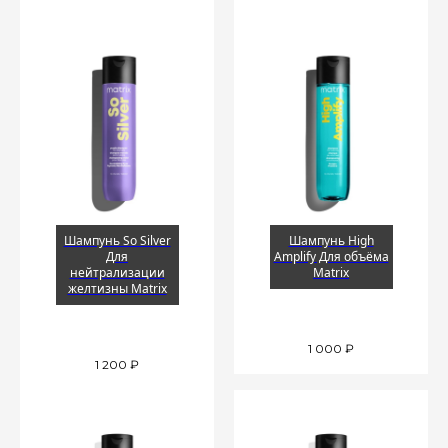
Шампунь So Silver
Шампунь High
Для
Amplify Для объёма
нейтрализации
Matrix
желтизны Matrix
1 000
₽
1 200
₽