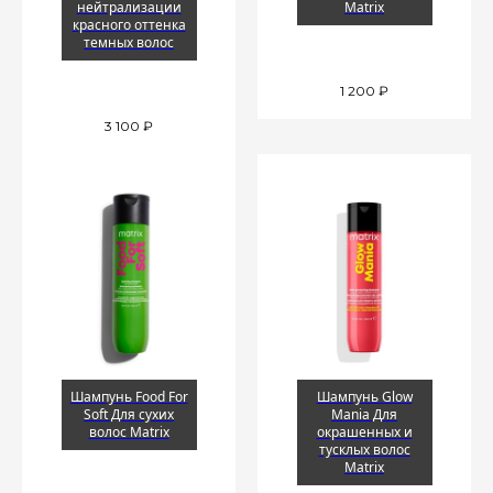
нейтрализации
Matrix
красного оттенка
темных волос
1 200
₽
3 100
₽
Шампунь Food For
Шампунь Glow
Soft Для сухих
Mania Для
волос Matrix
окрашенных и
тусклых волос
Matrix