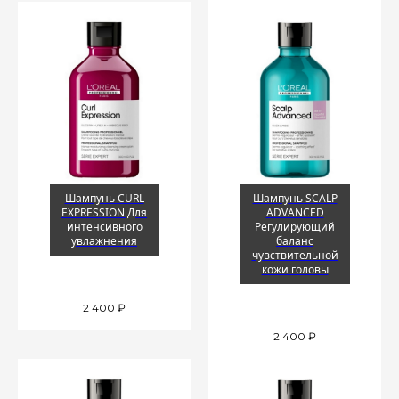
Шампунь CURL
Шампунь SCALP
EXPRESSION Для
ADVANCED
интенсивного
Регулирующий
увлажнения
баланс
чувствительной
кожи головы
2 400
₽
2 400
₽