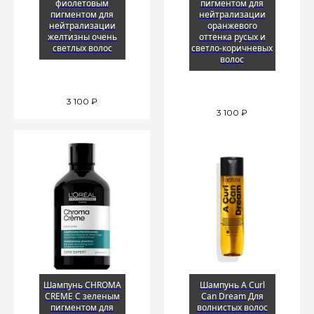
фиолетовым
пигментом для
пигментом для
нейтрализации
нейтрализации
оранжевого
желтизны очень
оттенка русых и
светлых волос
светло-коричневых
волос
3 100
₽
3 100
₽
Шампунь CHROMA
Шампунь A Curl
CREME С зеленым
Can Dream Для
пигментом для
волнистых волос