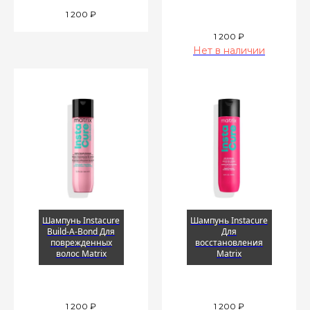
1 200
₽
1 200
₽
Нет в наличии
Шампунь Instacure
Шампунь Instacure
Build-A-Bond Для
Для
поврежденных
восстановления
волос Matrix
Matrix
1 200
₽
1 200
₽