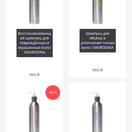
Восстанавливающ
Шампунь для
ий шампунь для
объёма и
поврежденных и
уплотнения тонких
окрашенных волос
волос SMORODINA
SMORODINA
990
₽
990
₽
-40%