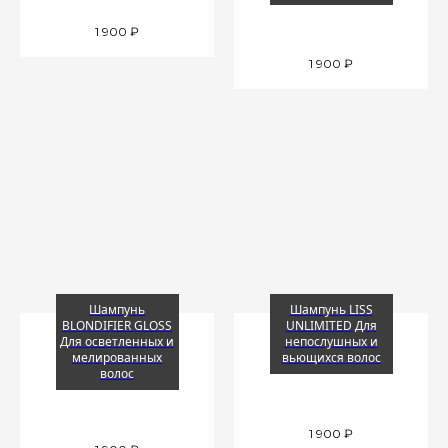
1 900
₽
1 900
₽
Шампунь
Шампунь LISS
BLONDIFIER GLOSS
UNLIMITED Для
Для осветленных и
непослушных и
мелированных
вьющихся волос
волос
1 900
₽