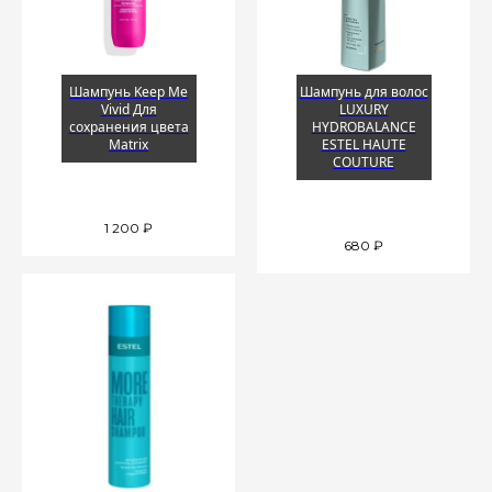
Шампунь Keep Me
Шампунь для волос
Vivid Для
LUXURY
сохранения цвета
HYDROBALANCE
Matrix
ESTEL HAUTE
COUTURE
1 200
₽
680
₽