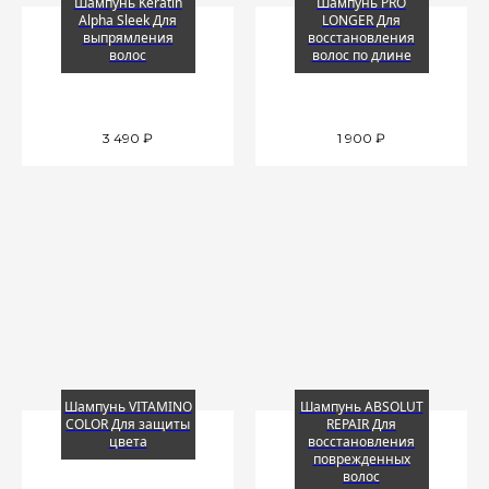
Шампунь Keratin
Шампунь PRO
Alpha Sleek Для
LONGER Для
выпрямления
восстановления
волос
волос по длине
3 490
₽
1 900
₽
Шампунь VITAMINO
Шампунь ABSOLUT
COLOR Для защиты
REPAIR Для
цвета
восстановления
поврежденных
волос