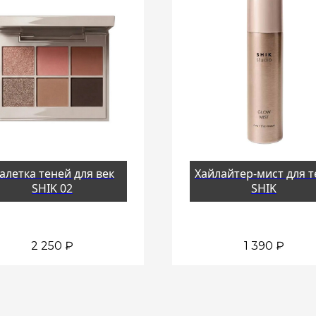
алетка теней для век
Хайлайтер-мист для т
SHIK 02
SHIK
2 250
₽
1 390
₽