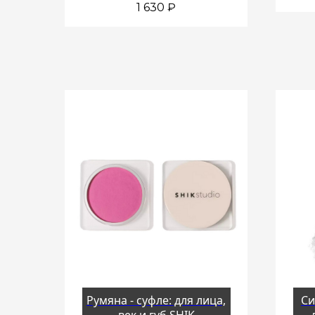
1 630
₽
Румяна - суфле: для лица,
Си