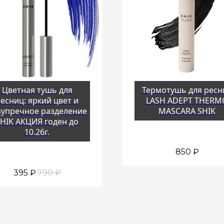
Цветная тушь для
Термотушь для ресн
есниц: яркий цвет и
LASH ADEPT THERM
зупречное разделение
MASCARA SHIK
HIK АКЦИЯ годен до
10.26г.
850
₽
395
₽
790
₽