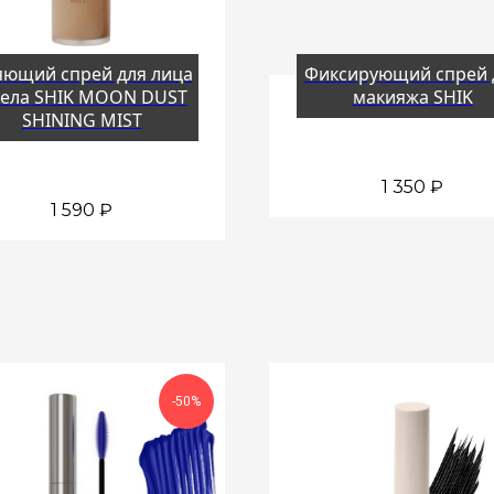
яющий спрей для лица
Фиксирующий спрей 
тела SHIK MOON DUST
макияжа SHIK
SHINING MIST
1 350
₽
1 590
₽
-50%