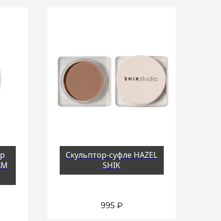
ор
Скульптор-суфле HAZEL
AM
SHIK
995
₽