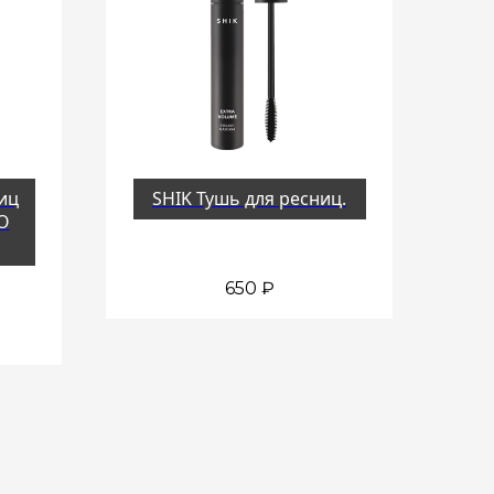
иц
SHIK Тушь для ресниц.
O
650
₽