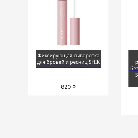
Фиксирующая сыворотка
для бровей и ресниц SHIK
р
бе
S
820
₽