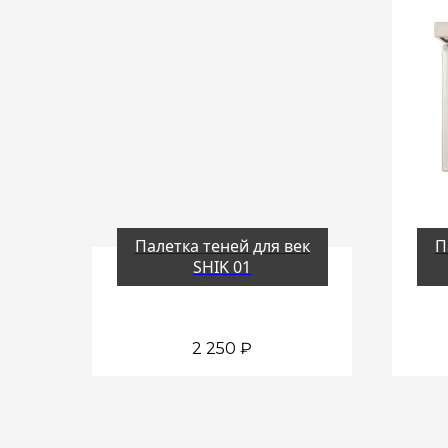
Палетка теней для век
П
SHIK 01
2 250
₽