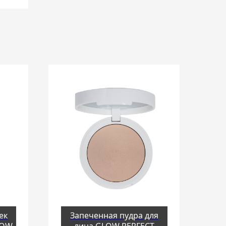
ек
Запеченная пудра для