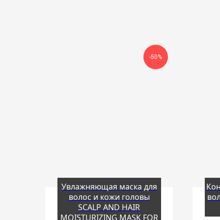
-50%
Увлажняющая маска для
Кон
волос и кожи головы
во
SCALP AND HAIR
MOISTURIZING MASK FOR