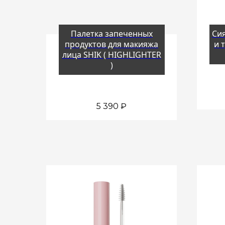
Палетка запеченных
Си
продуктов для макияжа
и 
лица SHIK ( HIGHLIGHTER
)
5 390
₽