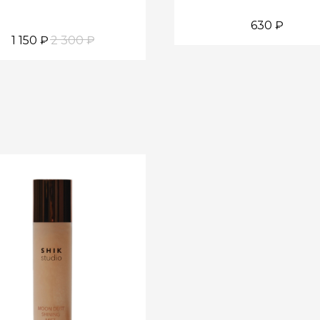
630
₽
1 150
₽
2 300
₽