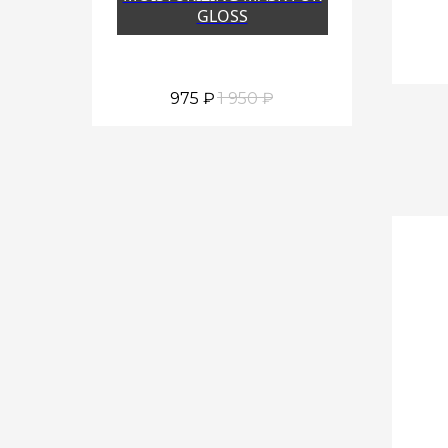
GLOSS
975
₽
1 950
₽