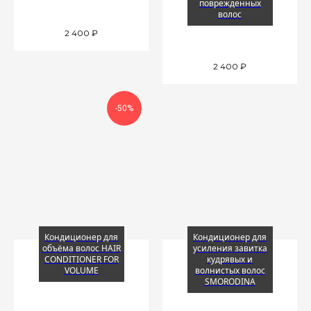
поврежденных
волос
2 400
₽
2 400
₽
-50%
Кондиционер для
Кондиционер для
объёма волос HAIR
усиления завитка
CONDITIONER FOR
кудрявых и
VOLUME
волнистых волос
SMORODINA