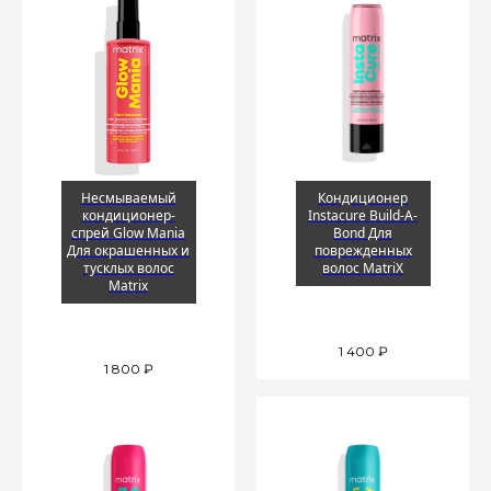
Несмываемый
Кондиционер
кондиционер-
Instacure Build-A-
спрей Glow Mania
Bond Для
Для окрашенных и
поврежденных
тусклых волос
волос MatriX
Matrix
1 400
₽
1 800
₽