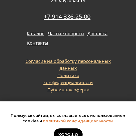
2-я Круговая 14
+7 914 336-25-00
Каталог
Частые вопросы
Доставка
Контакты
Согласие на обработку персональных
данных
Политика
конфиденциальности
Публичная оферта
ИП Бубнов Е. А. ИНН
253804419637, ОГРНИП
Пользуясь сайтом, вы соглашаетесь с использованием
325253600121223
cookies и
политикой конфиденциальности
.
© 2026 | Все права
ХОРОШО