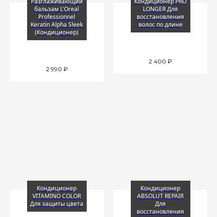
Разглаживающий
Кондиционер PRO
бальзам L'Oreal
LONGER Для
Professionnel
восстановления
Keratin Alpha Sleek
волос по длине
(Кондиционер)
2 400
₽
2 990
₽
Кондиционер
Кондиционер
VITAMINO COLOR
ABSOLUT REPAIR
Для защиты цвета
Для
восстановления