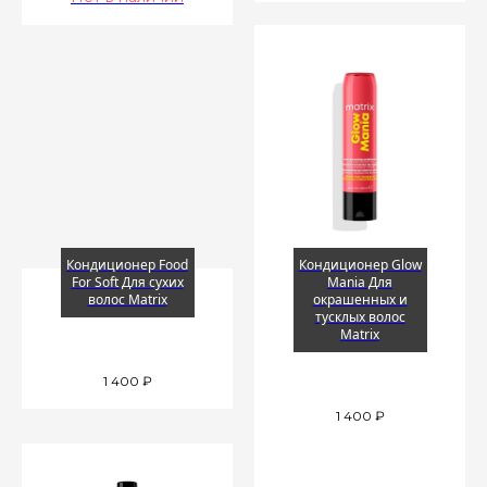
Кондиционер Food
Кондиционер Glow
For Soft Для сухих
Mania Для
волос Matrix
окрашенных и
тусклых волос
Matrix
1 400
₽
1 400
₽