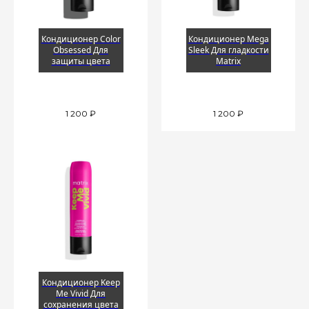
Кондиционер Color
Кондиционер Mega
Obsessed Для
Sleek Для гладкости
защиты цвета
Matrix
1 200
₽
1 200
₽
Кондиционер Keep
Me Vivid Для
сохранения цвета