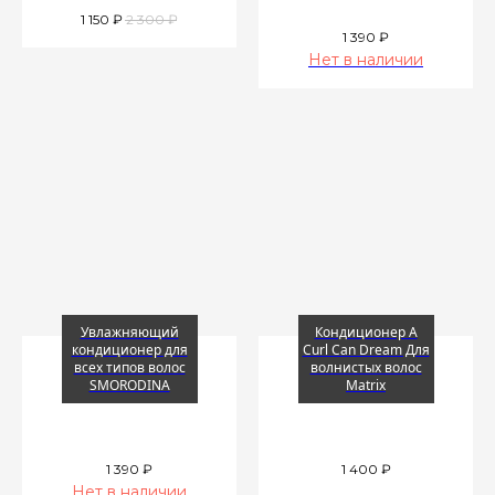
1 150
₽
2 300
₽
1 390
₽
Нет в наличии
Увлажняющий
Кондиционер A
кондиционер для
Curl Can Dream Для
всех типов волос
волнистых волос
SMORODINA
Matrix
1 390
₽
1 400
₽
Нет в наличии