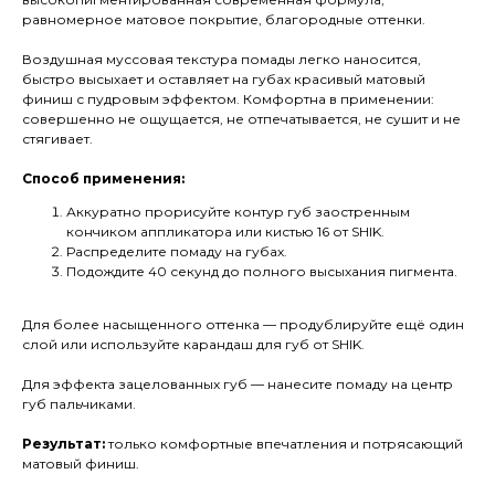
равномерное матовое покрытие, благородные оттенки.
Воздушная муссовая текстура помады легко наносится,
быстро высыхает и оставляет на губах красивый матовый
финиш с пудровым эффектом. Комфортна в применении:
совершенно не ощущается, не отпечатывается, не сушит и не
стягивает.
Способ применения:
Аккуратно прорисуйте контур губ заостренным
кончиком аппликатора или кистью 16 от SHIK.
Распределите помаду на губах.
Подождите 40 секунд до полного высыхания пигмента.
Для более насыщенного оттенка — продублируйте ещё один
слой или используйте карандаш для губ от SHIK.
Для эффекта зацелованных губ — нанесите помаду на центр
губ пальчиками.
Результат:
только комфортные впечатления и потрясающий
матовый финиш.