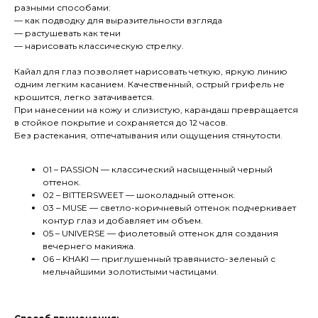
разными способами:
— как подводку для выразительности взгляда
— растушевать как тени
— нарисовать классическую стрелку.
Кайал для глаз позволяет нарисовать четкую, яркую линию
одним легким касанием. Качественный, острый грифель не
крошится, легко затачивается.
При нанесении на кожу и слизистую, карандаш превращается
в стойкое покрытие и сохраняется до 12 часов.
Без растекания, отпечатывания или ощущения стянутости.
01 – PASSION — классический насыщенный черный
оттенок.
02 – BITTERSWEET — шоколадный оттенок.
03 – MUSE — светло-коричневый оттенок подчеркивает
контур глаз и добавляет им объем.
05 – UNIVERSE — фиолетовый оттенок для создания
вечернего макияжа.
06 – KHAKI — приглушенный травянисто-зеленый с
мельчайшими золотистыми частицами.