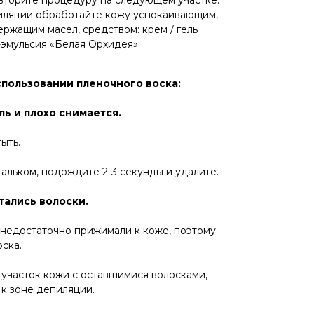
вторите процедуру на следующем участке.
иляции обработайте кожу успокаивающим,
ржащим масел, средством: крем / гель
эмульсия «Белая Орхидея».
пользовании пленочного воска:
ль и плохо снимается.
ыть.
альком, подождите 2-3 секунды и удалите.
тались волоски.
 недостаточно прижимали к коже, поэтому
оска.
 участок кожи с оставшимися волосками,
к зоне депиляции.