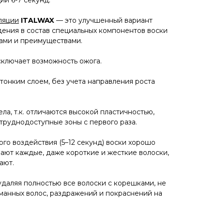
ии 6-7 секунд.
ляции
ITALWAX
— это улучшенный вариант
едения в состав специальных компонентов воски
ами и преимуществами.
сключает возможность ожога.
тонким слоем, без учета направления роста
ла, т.к. отличаются высокой пластичностью,
труднодоступные зоны с первого раза.
ого воздействия (5–12 секунд) воски хорошо
вают каждые, даже короткие и жесткие волоски,
ают.
удаляя полностью все волоски с корешками, не
манных волос, раздражений и покраснений на