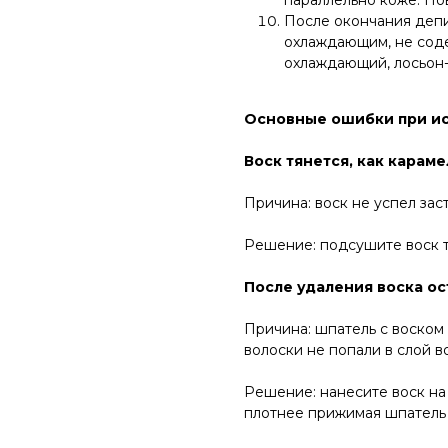
параллельно коже. По
После окончания деп
охлаждающим, не соде
охлаждающий, лосьон-
Основные ошибки при ис
Воск тянется, как караме
Причина: воск не успел заст
Решение: подсушите воск т
После удаления воска ос
Причина: шпатель с воском
волоски не попали в слой в
Решение: нанесите воск на
плотнее прижимая шпатель 