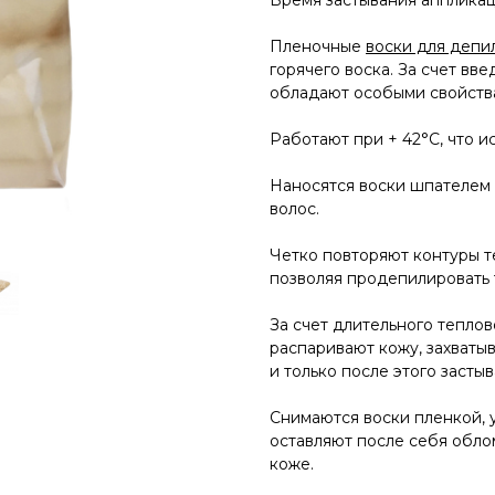
Время застывания аппликац
Пленочные
воски для депи
горячего воска. За счет вв
обладают особыми свойств
Работают при + 42°С, что и
Наносятся воски шпателем 
волос.
Четко повторяют контуры те
позволяя продепилировать 
За счет длительного теплов
распаривают кожу, захваты
и только после этого застыв
Снимаются воски пленкой, 
оставляют после себя обло
коже.