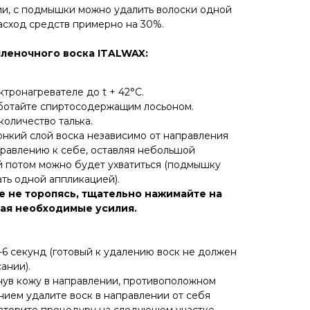
ии, с подмышки можно удалить волоски одной
асход средств примерно на 30%.
пленочного воска ITALWAX:
ктронагревателе до t + 42°С.
ботайте спиртосодержащим лосьоном.
оличество талька.
нкий слой воска независимо от направления
аправлению к себе, оставляя небольшой
ый потом можно будет ухватиться (подмышку
ть одной аппликацией).
 не торопясь, тщательно нажимайте на
ая необходимые усилия.
-6 секунд (готовый к удалению воск не должен
ании).
нув кожу в направлении, противоположном
нием удалите воск в направлении от себя