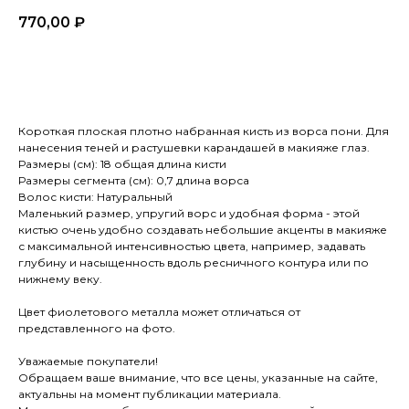
770,00
₽
Купить сейчас
Короткая плоская плотно набранная кисть из ворса пони. Для
нанесения теней и растушевки карандашей в макияже глаз.
Размеры (см): 18 общая длина кисти
Размеры сегмента (см): 0,7 длина ворса
Волос кисти: Натуральный
Маленький размер, упругий ворс и удобная форма - этой
кистью очень удобно создавать небольшие акценты в макияже
с максимальной интенсивностью цвета, например, задавать
глубину и насыщенность вдоль ресничного контура или по
нижнему веку.
Цвет фиолетового металла может отличаться от
представленного на фото.
Уважаемые покупатели!
Обращаем ваше внимание, что все цены, указанные на сайте,
актуальны на момент публикации материала.