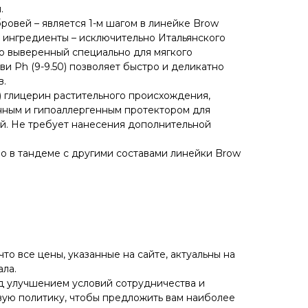
.
ровей – является 1-м шагом в линейке Brow
 ингредиенты – исключительно Итальянского
о выверенный специально для мягкого
и Ph (9-9.50) позволяет быстро и деликатно
в.
 глицерин растительного происхождения,
нным и гипоаллергенным протектором для
й. Не требует нанесения дополнительной
о в тандеме с другими составами линейки Brow
о все цены, указанные на сайте, актуальны на
ла.
д улучшением условий сотрудничества и
ую политику, чтобы предложить вам наиболее