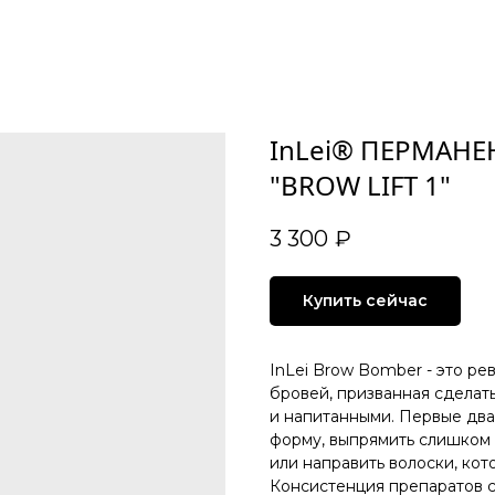
InLei® ПЕРМАНЕ
"BROW LIFT 1"
3 300
₽
Купить сейчас
InLei Brow Bomber - это р
бровей, призванная сделат
и напитанными. Первые два
форму, выпрямить слишком 
или направить волоски, кот
Консистенция препаратов 