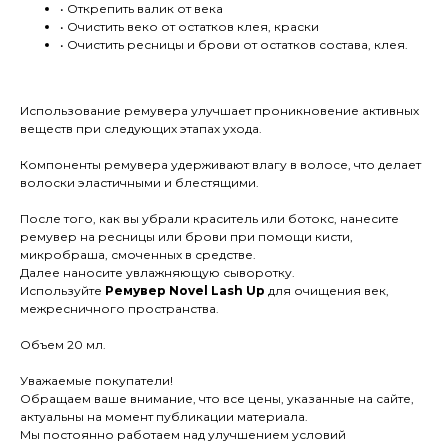
• Открепить валик от века
• Очистить веко от остатков клея, краски
• Очистить ресницы и брови от остатков состава, клея.
Использование ремувера улучшает проникновение активных
веществ при следующих этапах ухода.
Компоненты ремувера удерживают влагу в волосе, что делает
волоски эластичными и блестящими.
После того, как вы убрали краситель или ботокс, нанесите
ремувер на ресницы или брови при помощи кисти,
микробраша, смоченных в средстве.
Далее наносите увлажняющую сыворотку.
Используйте
Ремувер Novel Lash Up
для очищения век,
межресничного пространства.
Объем 20 мл.
Уважаемые покупатели!
Обращаем ваше внимание, что все цены, указанные на сайте,
актуальны на момент публикации материала.
Мы постоянно работаем над улучшением условий