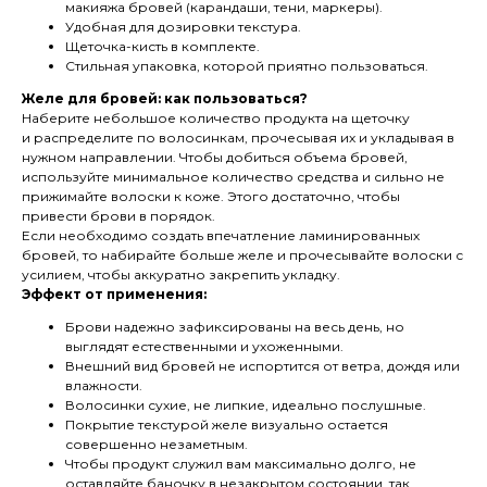
макияжа бровей (карандаши, тени, маркеры).
Удобная для дозировки текстура.
Щеточка-кисть в комплекте.
Стильная упаковка, которой приятно пользоваться.
Желе для бровей: как пользоваться?
Наберите небольшое количество продукта на щеточку
и распределите по волосинкам, прочесывая их и укладывая в
нужном направлении. Чтобы добиться объема бровей,
используйте минимальное количество средства и сильно не
прижимайте волоски к коже. Этого достаточно, чтобы
привести брови в порядок.
Если необходимо создать впечатление ламинированных
бровей, то набирайте больше желе и прочесывайте волоски с
усилием, чтобы аккуратно закрепить укладку.
Эффект от применения:
Брови надежно зафиксированы на весь день, но
выглядят естественными и ухоженными.
Внешний вид бровей не испортится от ветра, дождя или
влажности.
Волосинки сухие, не липкие, идеально послушные.
Покрытие текстурой желе визуально остается
совершенно незаметным.
Чтобы продукт служил вам максимально долго, не
оставляйте баночку в незакрытом состоянии, так