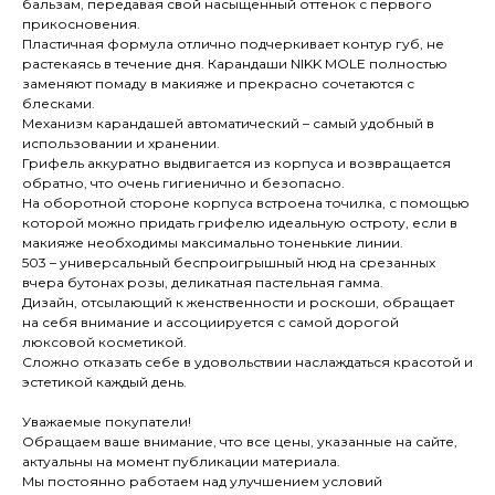
бальзам, передавая свой насыщенный оттенок с первого
прикосновения.
Пластичная формула отлично подчеркивает контур губ, не
растекаясь в течение дня. Карандаши NIKK MOLE полностью
заменяют помаду в макияже и прекрасно сочетаются с
блесками.
Механизм карандашей автоматический – самый удобный в
использовании и хранении.
Грифель аккуратно выдвигается из корпуса и возвращается
обратно, что очень гигиенично и безопасно.
На оборотной стороне корпуса встроена точилка, с помощью
которой можно придать грифелю идеальную остроту, если в
макияже необходимы максимально тоненькие линии.
503 – универсальный беспроигрышный нюд на срезанных
вчера бутонах розы, деликатная пастельная гамма.
Дизайн, отсылающий к женственности и роскоши, обращает
на себя внимание и ассоциируется с самой дорогой
люксовой косметикой.
Сложно отказать себе в удовольствии наслаждаться красотой и
эстетикой каждый день.
Уважаемые покупатели!
Обращаем ваше внимание, что все цены, указанные на сайте,
актуальны на момент публикации материала.
Мы постоянно работаем над улучшением условий