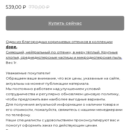
539,00
₽
770,00
₽
Купить сейчас
Один из благородных коричневых оттенков в коллекции
dope.
Сияющий, нейтральный по оттенку, в меру тёплый. Крупные
хлопья, среднедисперсные частицы и микродисперсная пыль
.
Вес 1г.
Уважаемые покупатели!
Обращаем ваше внимание, что все цены, указанные на сайте,
актуальны на момент публикации материала.
Мы постоянно работаем над улучшением условий
сотрудничества и регулярно обновляем ценовую политику,
чтобы предложить вам наиболее выгодные варианты.
Для получения актуальной информации о наличии товара и
его стоимости, пожалуйста, свяжитесь с нашими менеджерами
по телефону.
Наши специалисты с удовольствием проконсультируют вас и
помогут оформить заказ по действующим ценам.