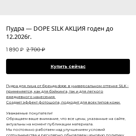
Пудра — DOPE SILK АКЦИЯ годен до
12.2026г.
1 890
₽
2 700
₽
Купить сейчас
Пудра для лица от бренда dope. в универсальном оттенке SILK -
применяется, как для бэйкинга, так и для легкого
ежедневного нанесения.
Создает эффект фотошопа, подходит для всех типов кожи.
Уважаемые покупатели!
Обращаем ваше внимание, что все цены, указанные на сайте,
актуальны на момент публикации материала.
Мы постоянно работаем над улучшением условий
сотрудничества и регулярно обновляем ценовую политику,